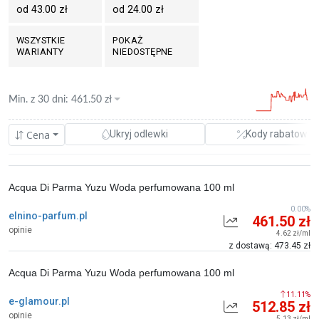
od 43.00 zł
od 24.00 zł
WSZYSTKIE
POKAŻ
WARIANTY
NIEDOSTĘPNE
Min. z
30 dni
:
461.50
zł
Cena
Ukryj odlewki
Kody rabatowe
Acqua Di Parma Yuzu Woda perfumowana 100 ml
0.00%
elnino-parfum.pl
461.50 zł
opinie
4.62 zł/ml
z dostawą: 473.45 zł
Acqua Di Parma Yuzu Woda perfumowana 100 ml
11.11%
e-glamour.pl
512.85 zł
opinie
5.13 zł/ml