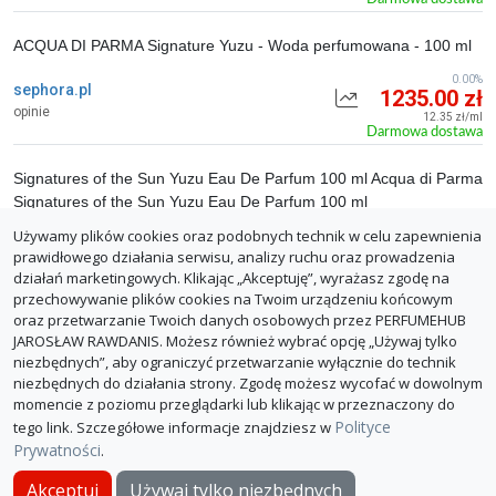
ACQUA DI PARMA Signature Yuzu - Woda perfumowana - 100 ml
0.00%
sephora.pl
1235.00 zł
opinie
12.35 zł/ml
Darmowa dostawa
Signatures of the Sun Yuzu Eau De Parfum 100 ml Acqua di Parma
Signatures of the Sun Yuzu Eau De Parfum 100 ml
Używamy plików cookies oraz podobnych technik w celu zapewnienia
0.00%
lyko.com
1295.00 zł
prawidłowego działania serwisu, analizy ruchu oraz prowadzenia
opinie
12.95 zł/ml
działań marketingowych. Klikając „Akceptuję”, wyrażasz zgodę na
Darmowa dostawa
przechowywanie plików cookies na Twoim urządzeniu końcowym
oraz przetwarzanie Twoich danych osobowych przez PERFUMEHUB
ZGŁOŚ BŁĄD
JAROSŁAW RAWDANIS. Możesz również wybrać opcję „Używaj tylko
niezbędnych”, aby ograniczyć przetwarzanie wyłącznie do technik
niezbędnych do działania strony. Zgodę możesz wycofać w dowolnym
momencie z poziomu przeglądarki lub klikając w przeznaczony do
Polityce
tego link. Szczegółowe informacje znajdziesz w
Prywatności
.
O PerfumeHub
Polityka Prywatności
Dla sklepów
Akceptuj
Używaj tylko niezbędnych