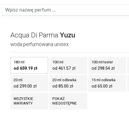
Acqua Di Parma
Yuzu
woda perfumowana unisex
180 ml
100 ml
100 ml tester
od 659.19 zł
od 461.57 zł
od 298.54 zł
20 ml
20 ml odlewka
15 ml odlewka
od 299.00 zł
od 85.00 zł
od 65.00 zł
WSZYSTKIE
POKAŻ
WARIANTY
NIEDOSTĘPNE