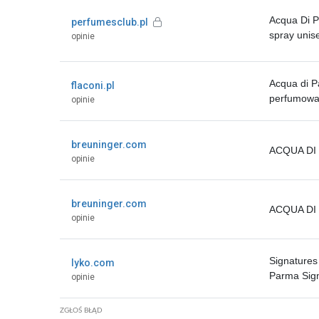
Acqua Di 
perfumesclub.pl
spray unis
opinie
Acqua di P
flaconi.pl
perfumowa
opinie
breuninger.com
ACQUA DI
opinie
breuninger.com
ACQUA DI 
opinie
Signatures
lyko.com
Parma Sign
opinie
ZGŁOŚ BŁĄD