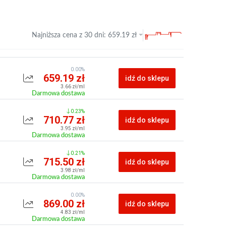
Najniższa cena z
30 dni
:
659.19
zł
0.00%
659.19 zł
idź do sklepu
3.66 zł/ml
Darmowa dostawa
0.23%
710.77 zł
idź do sklepu
3.95 zł/ml
Darmowa dostawa
0.21%
715.50 zł
idź do sklepu
3.98 zł/ml
Darmowa dostawa
0.00%
869.00 zł
idź do sklepu
4.83 zł/ml
Darmowa dostawa