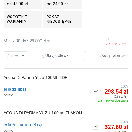
od 43.00 zł
od 24.00 zł
WSZYSTKIE
POKAŻ
WARIANTY
NIEDOSTĘPNE
Min. z
30 dni
:
297.00
zł
Cena
Ukryj odlewki
Kody rabatowe
Acqua Di Parma Yuzu 100ML EDP
0.00%
erli(dziuba)
298.54 zł
opinie
2.99 zł/ml
Darmowa dostawa
ACQUA DI PARMA YUZU 100 ml FLAKON
0.00%
erli(PerfumeriaSky)
327.80 zł
opinie
3.28 zł/ml