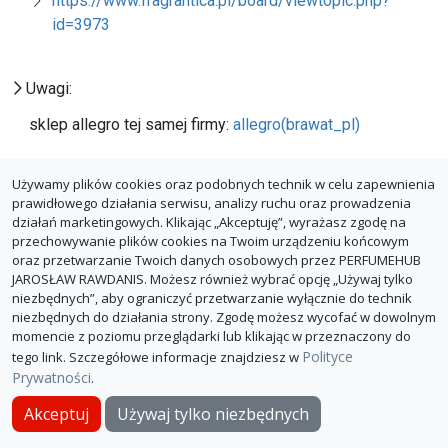
https://www.fragrantica.pl/board/viewtopic.php?
id=3973
Uwagi:
sklep allegro tej samej firmy:
allegro(brawat_pl)
Używamy plików cookies oraz podobnych technik w celu zapewnienia
prawidłowego działania serwisu, analizy ruchu oraz prowadzenia
działań marketingowych. Klikając „Akceptuję”, wyrażasz zgodę na
przechowywanie plików cookies na Twoim urządzeniu końcowym
oraz przetwarzanie Twoich danych osobowych przez PERFUMEHUB
JAROSŁAW RAWDANIS. Możesz również wybrać opcję „Używaj tylko
niezbędnych”, aby ograniczyć przetwarzanie wyłącznie do technik
niezbędnych do działania strony. Zgodę możesz wycofać w dowolnym
momencie z poziomu przeglądarki lub klikając w przeznaczony do
Polityce
tego link. Szczegółowe informacje znajdziesz w
Prywatności
.
O PerfumeHub
Polityka Prywatności
Dla sklepów
Akceptuj
Używaj tylko niezbędnych
© PerfumeHub 2026