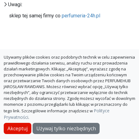
Uwagi:
sklep tej samej firmy co
perfumeria-24h.pl
Używamy plików cookies oraz podobnych technik w celu zapewnienia
prawidłowego działania serwisu, analizy ruchu oraz prowadzenia
działań marketingowych. Klikając „Akceptuję”, wyrażasz zgodę na
przechowywanie plików cookies na Twoim urządzeniu końcowym
oraz przetwarzanie Twoich danych osobowych przez PERFUMEHUB
JAROSŁAW RAWDANIS. Możesz również wybrać opcję „Używaj tylko
niezbędnych”, aby ograniczyć przetwarzanie wyłącznie do technik
niezbędnych do działania strony. Zgodę możesz wycofać w dowolnym
momencie z poziomu przeglądarki lub klikając w przeznaczony do
Polityce
tego link. Szczegółowe informacje znajdziesz w
Prywatności
.
O PerfumeHub
Polityka Prywatności
Dla sklepów
Akceptuj
Używaj tylko niezbędnych
© PerfumeHub 2026