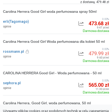
z dostawą: 479.48 zł
Carolina Herrera Good Girl woda perfumowana spray 50ml
0.00%
erli(Tagomago)
473.68 zł
opinie
9.47 zł/ml
Darmowa dostawa
Carolina Herrera Good Girl Woda perfumowana dla kobiet 50 ml
0.00%
rossmann.pl
479.99 zł
opinie
9.60 zł/ml
Darmowa dostawa
CAROLINA HERRERA Good Girl - Woda perfumowana - 50 ml
0.00%
sephora.pl
565.00 zł
opinie
11.30 zł/ml
Darmowa dostawa
Carolina Herrera, Good Girl, woda perfumowana, 50 ml
Używamy plików cookies oraz podobnych technik w celu zapewnienia
74.70%