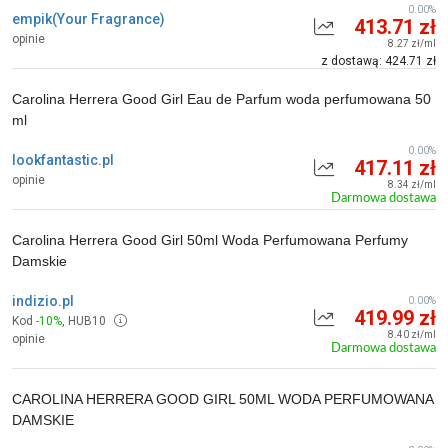
0.00%
empik(Your Fragrance)
413.71 zł
opinie
8.27 zł/ml
z dostawą: 424.71 zł
Carolina Herrera Good Girl Eau de Parfum woda perfumowana 50
ml
0.00%
lookfantastic.pl
417.11 zł
opinie
8.34 zł/ml
Darmowa dostawa
Carolina Herrera Good Girl 50ml Woda Perfumowana Perfumy
Damskie
indizio.pl
0.00%
419.99 zł
Kod
-10%
,
HUB10
8.40 zł/ml
opinie
Darmowa dostawa
CAROLINA HERRERA GOOD GIRL 50ML WODA PERFUMOWANA
DAMSKIE