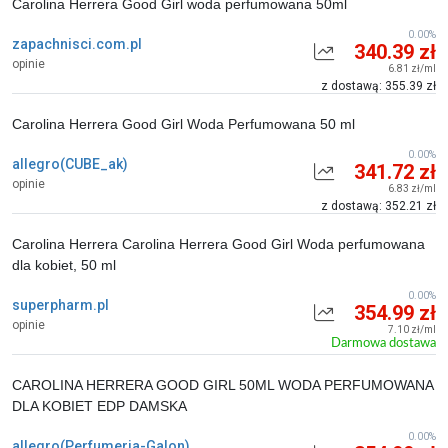
Carolina Herrera Good Girl woda perfumowana 50ml
0.00%
zapachnisci.com.pl
340.39 zł
opinie
6.81 zł/ml
z dostawą: 355.39 zł
Carolina Herrera Good Girl Woda Perfumowana 50 ml
0.00%
allegro(CUBE_ak)
341.72 zł
opinie
6.83 zł/ml
z dostawą: 352.21 zł
Carolina Herrera Carolina Herrera Good Girl Woda perfumowana
dla kobiet, 50 ml
0.00%
superpharm.pl
354.99 zł
opinie
7.10 zł/ml
Darmowa dostawa
CAROLINA HERRERA GOOD GIRL 50ML WODA PERFUMOWANA
DLA KOBIET EDP DAMSKA
0.00%
allegro(Perfumeria-Galon)