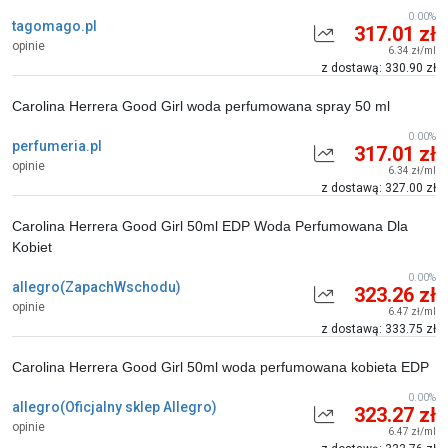
0.00%
tagomago.pl
317.01 zł
opinie
6.34 zł/ml
z dostawą: 330.90 zł
Carolina Herrera Good Girl woda perfumowana spray 50 ml
0.00%
perfumeria.pl
317.01 zł
opinie
6.34 zł/ml
z dostawą: 327.00 zł
Carolina Herrera Good Girl 50ml EDP Woda Perfumowana Dla
Kobiet
0.00%
allegro(ZapachWschodu)
323.26 zł
opinie
6.47 zł/ml
z dostawą: 333.75 zł
Carolina Herrera Good Girl 50ml woda perfumowana kobieta EDP
0.00%
allegro(Oficjalny sklep Allegro)
323.27 zł
opinie
6.47 zł/ml