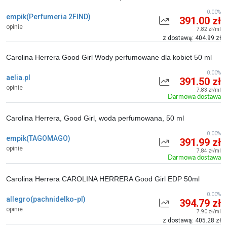
0.00%
empik(Perfumeria 2FIND)
391.00 zł
opinie
7.82 zł/ml
z dostawą: 404.99 zł
Carolina Herrera Good Girl Wody perfumowane dla kobiet 50 ml
0.00%
aelia.pl
391.50 zł
opinie
7.83 zł/ml
Darmowa dostawa
Carolina Herrera, Good Girl, woda perfumowana, 50 ml
0.00%
empik(TAGOMAGO)
391.99 zł
opinie
7.84 zł/ml
Darmowa dostawa
Carolina Herrera CAROLINA HERRERA Good Girl EDP 50ml
0.00%
allegro(pachnidelko-pl)
394.79 zł
opinie
7.90 zł/ml
z dostawą: 405.28 zł