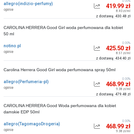
0.00%
allegro(indizio-perfumy)
419.99 zł
opinie
8.40 zł/ml
z dostawą: 430.48 zł
CAROLINA HERRERA Good Girl woda perfumowana dla kobiet
50 ml
0.00%
notino.pl
425.50 zł
opinie
8.51 zł/ml
z dostawą: 434.40 zł
Carolina Herrera Good Girl woda perfumowana spray 50ml
0.00%
allegro(Perfumeria-pl)
468.99 zł
opinie
9.38 zł/ml
z dostawą: 479.48 zł
CAROLINA HERRERA Good Woda perfumowana dla kobiet
damskie EDP 50ml
0.00%
allegro(TagomagoDrogeria)
468.99 zł
opinie
9.38 zł/ml