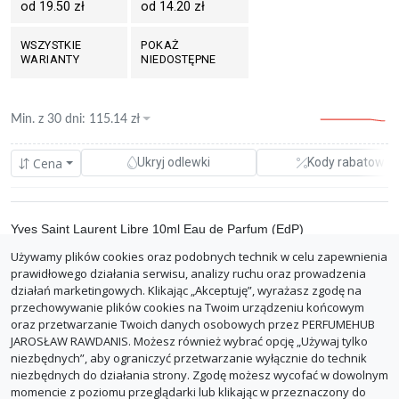
od 19.50 zł
od 14.20 zł
WSZYSTKIE
POKAŻ
WARIANTY
NIEDOSTĘPNE
Min. z
30 dni
:
115.14
zł
Cena
Ukryj odlewki
Kody rabatowe
Yves Saint Laurent Libre 10ml Eau de Parfum (EdP)
Używamy plików cookies oraz podobnych technik w celu zapewnienia
0.00%
erli(PerfumeriaSky)
115.14 zł
prawidłowego działania serwisu, analizy ruchu oraz prowadzenia
opinie
11.51 zł/ml
działań marketingowych. Klikając „Akceptuję”, wyrażasz zgodę na
Darmowa dostawa
przechowywanie plików cookies na Twoim urządzeniu końcowym
oraz przetwarzanie Twoich danych osobowych przez PERFUMEHUB
ZGŁOŚ BŁĄD
JAROSŁAW RAWDANIS. Możesz również wybrać opcję „Używaj tylko
niezbędnych”, aby ograniczyć przetwarzanie wyłącznie do technik
niezbędnych do działania strony. Zgodę możesz wycofać w dowolnym
momencie z poziomu przeglądarki lub klikając w przeznaczony do