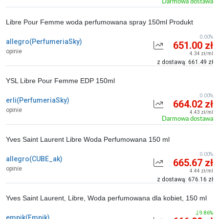
Darmowa dostawa
Libre Pour Femme woda perfumowana spray 150ml Produkt
0.00%
allegro(PerfumeriaSky)
651.00 zł
opinie
4.34 zł/ml
z dostawą: 661.49 zł
YSL Libre Pour Femme EDP 150ml
0.00%
erli(PerfumeriaSky)
664.02 zł
opinie
4.43 zł/ml
Darmowa dostawa
Yves Saint Laurent Libre Woda Perfumowana 150 ml
0.00%
allegro(CUBE_ak)
665.67 zł
opinie
4.44 zł/ml
z dostawą: 676.16 zł
Yves Saint Laurent, Libre, Woda perfumowana dla kobiet, 150 ml
9.86%
empik(Empik)