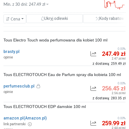
Min. z
30 dni
:
247.49
zł
Cena
Ukryj odlewki
Kody rabatowe
Tous Electro Touch woda perfumowana dla kobiet 100 ml
0.00%
brasty.pl
247.49 zł
opinie
2.47 zł/ml
z dostawą: 259.49 zł
Tous ELECTROTOUCH Eau de Parfum spray dla kobieta 100 ml
0.00%
perfumesclub.pl
256.45 zł
opinie
2.56 zł/ml
z dostawą: 283.35 zł
Tous ELECTROTOUCH EDP damskie 100 ml
amazon.pl(Amazon.pl)
0.00%
259.99 zł
link partnerski
2.60 zł/ml