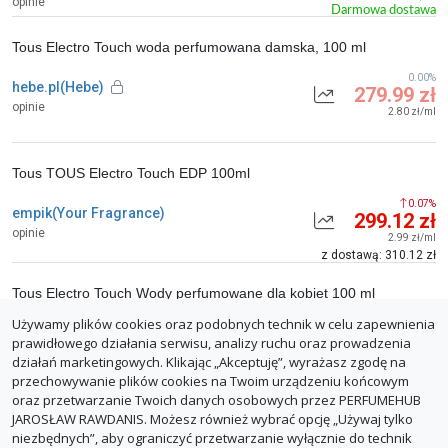
opinie
Darmowa dostawa
Tous Electro Touch woda perfumowana damska, 100 ml
0.00%
hebe.pl(Hebe)
279.99 zł
opinie
2.80 zł/ml
Tous TOUS Electro Touch EDP 100ml
0.07%
empik(Your Fragrance)
299.12 zł
opinie
2.99 zł/ml
z dostawą: 310.12 zł
Tous Electro Touch Wody perfumowane dla kobiet 100 ml
Używamy plików cookies oraz podobnych technik w celu zapewnienia
0.00%
aelia.pl
439.00 zł
prawidłowego działania serwisu, analizy ruchu oraz prowadzenia
opinie
4.39 zł/ml
działań marketingowych. Klikając „Akceptuję”, wyrażasz zgodę na
Darmowa dostawa
przechowywanie plików cookies na Twoim urządzeniu końcowym
oraz przetwarzanie Twoich danych osobowych przez PERFUMEHUB
ZGŁOŚ BŁĄD
JAROSŁAW RAWDANIS. Możesz również wybrać opcję „Używaj tylko
niezbędnych”, aby ograniczyć przetwarzanie wyłącznie do technik