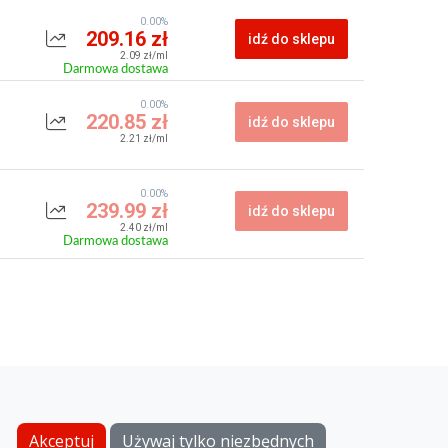
0.00%
209.16 zł
idź do sklepu
2.09 zł/ml
Darmowa dostawa
0.00%
220.85 zł
idź do sklepu
2.21 zł/ml
0.00%
239.99 zł
idź do sklepu
2.40 zł/ml
Darmowa dostawa
Akceptuj
Używaj tylko niezbędnych