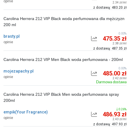
opinie
2.34 zł/ml
z dostawą: 483.20 zł
Carolina Herrera 212 VIP Black woda perfumowana dla mężczyzn
200 ml
0.00%
brasty.pl
475.35 zł
opinie
2.38 zł/ml
z dostawą: 487.35 zł
Carolina Herrera 212 VIP Men Black woda perfumowana - 200ml
0.00%
mojezapachy.pl
485.00 zł
opinie
2.42 zł/ml
Darmowa dostawa
Carolina Herrera 212 VIP Black Men woda perfumowana spray
200ml
0.26%
empik(Your Fragrance)
486.93 zł
opinie
2.43 zł/ml
z dostawą: 497.93 zł