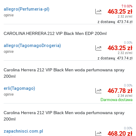
0.02%
allegro(Perfumeria-pl)
463.25 zł
opinie
2.32 zł/ml
z dostawą: 473.74 zł
CAROLINA HERRERA 212 VIP Black Men EDP 200ml
0.00%
allegro(TagomagoDrogeria)
463.25 zł
opinie
2.32 zł/ml
z dostawą: 473.74 zł
Carolina Herrera 212 VIP Black Men woda perfumowana spray
200ml
0.00%
erli(Tagomago)
467.78 zł
opinie
2.34 zł/ml
Darmowa dostawa
Carolina Herrera 212 VIP Black Men woda perfumowana spray
200ml
0.00%
zapachnisci.com.pl
468.20 zł