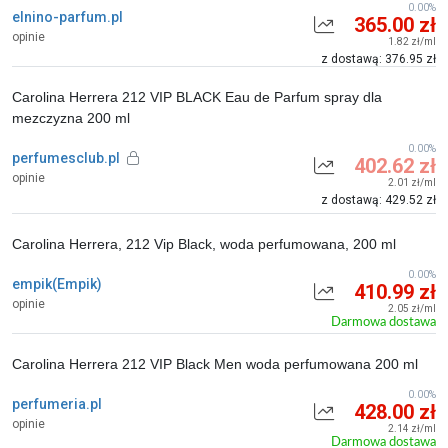
0.00%
elnino-parfum.pl
365.00 zł
opinie
1.82 zł/ml
z dostawą: 376.95 zł
Carolina Herrera 212 VIP BLACK Eau de Parfum spray dla
mezczyzna 200 ml
0.00%
perfumesclub.pl
402.62 zł
opinie
2.01 zł/ml
z dostawą: 429.52 zł
Carolina Herrera, 212 Vip Black, woda perfumowana, 200 ml
0.00%
empik(Empik)
410.99 zł
opinie
2.05 zł/ml
Darmowa dostawa
Carolina Herrera 212 VIP Black Men woda perfumowana 200 ml
0.00%
perfumeria.pl
428.00 zł
opinie
2.14 zł/ml
Darmowa dostawa