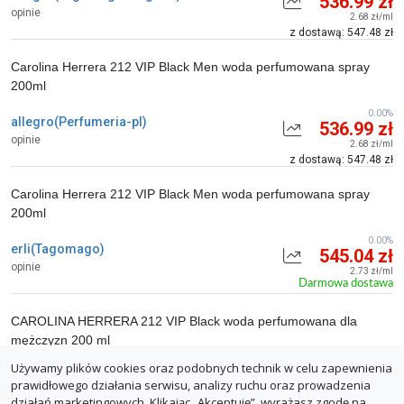
536.99 zł
opinie
2.68 zł/ml
z dostawą: 547.48 zł
Carolina Herrera 212 VIP Black Men woda perfumowana spray
200ml
0.00%
allegro(Perfumeria-pl)
536.99 zł
opinie
2.68 zł/ml
z dostawą: 547.48 zł
Carolina Herrera 212 VIP Black Men woda perfumowana spray
200ml
0.00%
erli(Tagomago)
545.04 zł
opinie
2.73 zł/ml
Darmowa dostawa
CAROLINA HERRERA 212 VIP Black woda perfumowana dla
mężczyzn 200 ml
Używamy plików cookies oraz podobnych technik w celu zapewnienia
0.00%
notino.pl
549.00 zł
prawidłowego działania serwisu, analizy ruchu oraz prowadzenia
opinie
2.75 zł/ml
działań marketingowych. Klikając „Akceptuję”, wyrażasz zgodę na