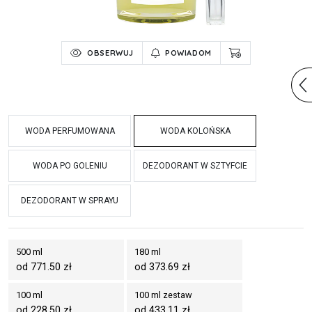
OBSERWUJ
POWIADOM
WODA PERFUMOWANA
WODA KOLOŃSKA
WODA PO GOLENIU
DEZODORANT W SZTYFCIE
DEZODORANT W SPRAYU
500 ml
180 ml
od 771.50 zł
od 373.69 zł
100 ml
100 ml zestaw
od 228.50 zł
od 433.11 zł