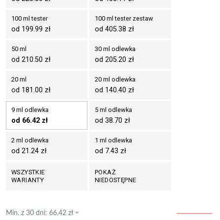
100 ml tester
100 ml tester zestaw
od 199.99 zł
od 405.38 zł
50 ml
30 ml odlewka
od 210.50 zł
od 205.20 zł
20 ml
20 ml odlewka
od 181.00 zł
od 140.40 zł
9 ml odlewka
5 ml odlewka
od 66.42 zł
od 38.70 zł
2 ml odlewka
1 ml odlewka
od 21.24 zł
od 7.43 zł
WSZYSTKIE
POKAŻ
WARIANTY
NIEDOSTĘPNE
Min. z
30 dni
:
66.42
zł