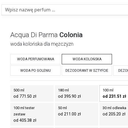
Acqua Di Parma
Colonia
woda kolońska dla mężczyzn
WODA PERFUMOWANA
WODA KOLOŃSKA
WODA PO GOLENIU
DEZODORANT W SZTYFCIE
DEZO
500 ml
180 ml
100 ml
od 771.50 zł
od 395.90 zł
od 231.51 zł
100 ml tester
50 ml
30 ml odlewka
od 211.00 zł
od 205.20 zł
zestaw
od 405.38 zł