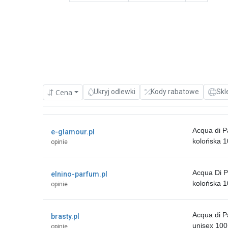
Cena
Ukryj odlewki
Kody rabatowe
Skl
Acqua di P
e-glamour.pl
kolońska 1
opinie
Acqua Di P
elnino-parfum.pl
kolońska 
opinie
Acqua di P
brasty.pl
unisex 100 
opinie