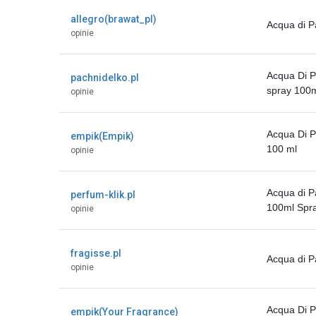
allegro(brawat_pl)
Acqua di 
opinie
Acqua Di P
pachnidelko.pl
spray 100
opinie
Acqua Di P
empik(Empik)
100 ml
opinie
Acqua di P
perfum-klik.pl
100ml Spra
opinie
fragisse.pl
Acqua di P
opinie
Acqua Di P
empik(Your Fragrance)