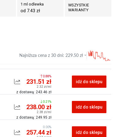
1 ml odlewka
WSZYSTKIE
WARIANTY
od 7.43 zł
Najniższa cena z
30 dni
:
229.50
zł
0.88%
231.51 zł
idź do sklepu
2.32 zł/ml
z dostawą: 243.46 zł
0.21%
238.00 zł
idź do sklepu
2.38 zł/ml
z dostawą: 249.95 zł
0.00%
257.44 zł
idź do sklepu