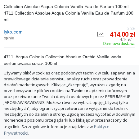
Collection Absolue Acqua Colonia Vanilla Eau de Parfum 100 ml
4711 Collection Absolue Acqua Colonia Vanilla Eau de Parfum 100
ml
0.00%
lyko.com
414.00 zł
opinie
4.14 zł/ml
Darmowa dostawa
4711, Acqua Colonia Collection Absolue Orchid Vanilla woda
perfumowana spray, 100ml
Używamy plików cookies oraz podobnych technik w celu zapewnienia
0.00%
empik(Your Fragrance)
482.43 zł
prawidłowego działania serwisu, analizy ruchu oraz prowadzenia
opinie
4.82 zł/ml
działań marketingowych. Klikając „Akceptuję”, wyrażasz zgodę na
z dostawą: 493.43 zł
przechowywanie plików cookies na Twoim urządzeniu końcowym
oraz przetwarzanie Twoich danych osobowych przez PERFUMEHUB
ZGŁOŚ BŁĄD
JAROSŁAW RAWDANIS. Możesz również wybrać opcję „Używaj tylko
niezbędnych”, aby ograniczyć przetwarzanie wyłącznie do technik
niezbędnych do działania strony. Zgodę możesz wycofać w dowolnym
momencie z poziomu przeglądarki lub klikając w przeznaczony do
Polityce
tego link. Szczegółowe informacje znajdziesz w
Prywatności
.
O PerfumeHub
Polityka Prywatności
Dla sklepów