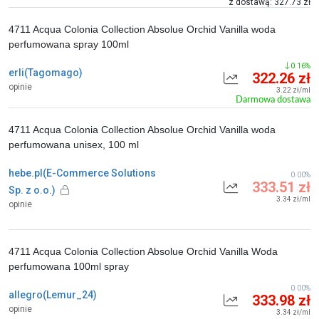
z dostawą: 327.73 zł
4711 Acqua Colonia Collection Absolue Orchid Vanilla woda
perfumowana spray 100ml
0.16%
erli(Tagomago)
322.26 zł
opinie
3.22 zł/ml
Darmowa dostawa
4711 Acqua Colonia Collection Absolue Orchid Vanilla woda
perfumowana unisex, 100 ml
hebe.pl(E-Commerce Solutions
0.00%
333.51 zł
Sp. z o.o.)
3.34 zł/ml
opinie
4711 Acqua Colonia Collection Absolue Orchid Vanilla Woda
perfumowana 100ml spray
0.00%
allegro(Lemur_24)
333.98 zł
opinie
3.34 zł/ml