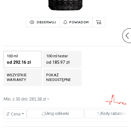
OBSERWUJ
POWIADOM
100 ml
100 ml tester
od 292.16 zł
od 185.97 zł
WSZYSTKIE
POKAŻ
WARIANTY
NIEDOSTĘPNE
Min. z
30 dni
:
281.38
zł
Cena
Ukryj odlewki
Kody rabatowe