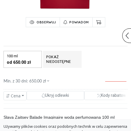
OBSERWUJ
POWIADOM
100 ml
POKAŻ
NIEDOSTĘPNE
od 650.00 zł
Min. z
30 dni
:
650.00
zł
Cena
Ukryj odlewki
Kody rabatowe
Slava Zaitsev Balade Imaginaire woda perfumowana 100 ml
Używamy plików cookies oraz podobnych technik w celu zapewnienia
0.00%
luxuryforless.pl