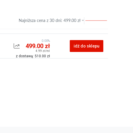
Najniższa cena z
30 dni
:
499.00
zł
0.00%
499.00 zł
idź do sklepu
4.99 zł/ml
z dostawą: 510.00 zł