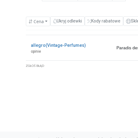
Cena
Ukryj odlewki
Kody rabatowe
Skl
allegro(Vintage-Perfumes)
Paradis d
opinie
ZGŁOŚ BŁĄD