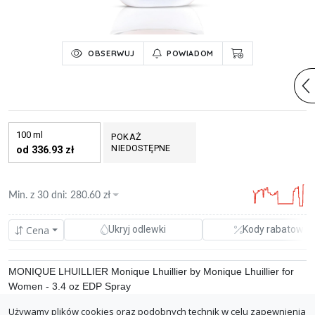
OBSERWUJ
POWIADOM
100 ml
POKAŻ
NIEDOSTĘPNE
od 336.93 zł
Min. z
30 dni
:
280.60
zł
Cena
Ukryj odlewki
Kody rabatowe
‎MONIQUE LHUILLIER Monique Lhuillier by Monique Lhuillier for
Women - 3.4 oz EDP Spray
Używamy plików cookies oraz podobnych technik w celu zapewnienia
amazon.pl(Amazon.pl)
0.08%