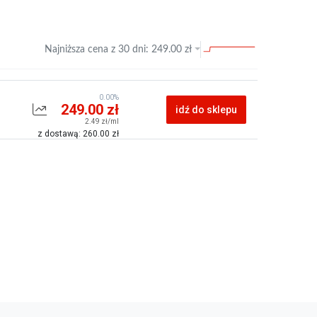
Najniższa cena z
30 dni
:
249.00
zł
0.00%
249.00 zł
idź do sklepu
2.49 zł/ml
z dostawą: 260.00 zł