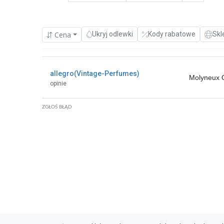
Cena
Ukryj odlewki
Kody rabatowe
Skl
allegro(Vintage-Perfumes)
Molyneux 
opinie
ZGŁOŚ BŁĄD