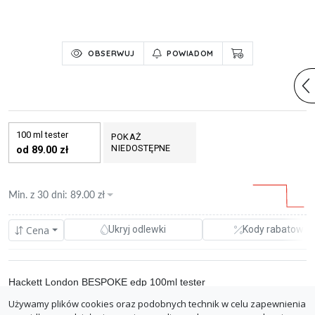
OBSERWUJ
POWIADOM
100 ml tester
POKAŻ
NIEDOSTĘPNE
od 89.00 zł
Min. z
30 dni
:
89.00
zł
Cena
Ukryj odlewki
Kody rabatowe
Hackett London BESPOKE edp 100ml tester
Używamy plików cookies oraz podobnych technik w celu zapewnienia
0.00%
perfumymegami.com