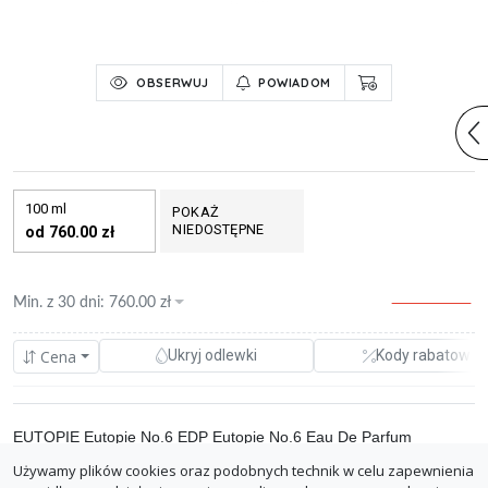
OBSERWUJ
POWIADOM
100 ml
POKAŻ
NIEDOSTĘPNE
od 760.00 zł
Min. z
30 dni
:
760.00
zł
Cena
Ukryj odlewki
Kody rabatowe
EUTOPIE Eutopie No.6 EDP Eutopie No.6 Eau De Parfum
Używamy plików cookies oraz podobnych technik w celu zapewnienia
0.00%
oryginaly.com