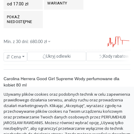
WARIANTY
od 17.00 zł
POKAŻ
NIEDOSTĘPNE
Min. z
30 dni
:
680.00
zł
Cena
Ukryj odlewki
Kody rabatowe
Carolina Herrera Good Girl Supreme Wody perfumowane dla
kobiet 80 ml
Używamy plików cookies oraz podobnych technik w celu zapewnienia
0.00%
aelia.pl
680.00 zł
prawidłowego działania serwisu, analizy ruchu oraz prowadzenia
opinie
8.50 zł/ml
działań marketingowych. Klikając „Akceptuję”, wyrażasz zgodę na
Darmowa dostawa
przechowywanie plików cookies na Twoim urządzeniu końcowym
oraz przetwarzanie Twoich danych osobowych przez PERFUMEHUB
ZGŁOŚ BŁĄD
JAROSŁAW RAWDANIS. Możesz również wybrać opcję „Używaj tylko
niezbędnych”, aby ograniczyć przetwarzanie wyłącznie do technik