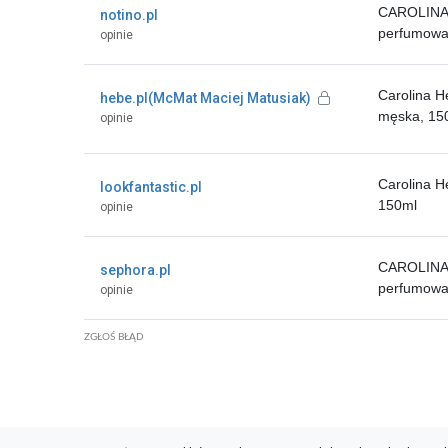
CAROLINA 
notino.pl
perfumowa
opinie
Carolina H
hebe.pl(McMat Maciej Matusiak)
męska, 15
opinie
Carolina He
lookfantastic.pl
150ml
opinie
CAROLINA 
sephora.pl
perfumowa
opinie
ZGŁOŚ BŁĄD