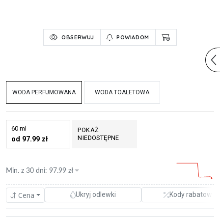
OBSERWUJ
POWIADOM
WODA PERFUMOWANA
WODA TOALETOWA
60 ml
POKAŻ
NIEDOSTĘPNE
od 97.99 zł
Min. z
30 dni
:
97.99
zł
Cena
Ukryj odlewki
Kody rabatowe