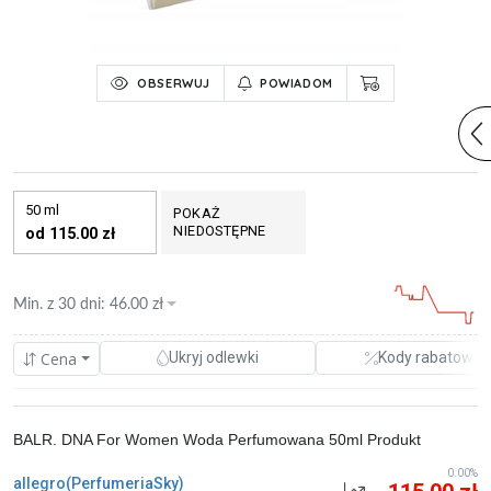
OBSERWUJ
POWIADOM
50 ml
POKAŻ
NIEDOSTĘPNE
od 115.00 zł
Min. z
30 dni
:
46.00
zł
Cena
Ukryj odlewki
Kody rabatowe
BALR. DNA For Women Woda Perfumowana 50ml Produkt
0.00%
allegro(PerfumeriaSky)