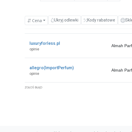
Cena
Ukryj odlewki
Kody rabatowe
Skl
luxuryforless.pl
Almah Par
opinie
allegro(ImportPerfum)
Almah Par
opinie
ZGŁOŚ BŁĄD