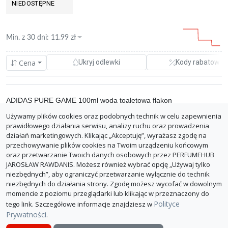
NIEDOSTĘPNE
Min. z
30 dni
:
11.99
zł
Cena
Ukryj odlewki
Kody rabatowe
ADIDAS PURE GAME 100ml woda toaletowa flakon
Używamy plików cookies oraz podobnych technik w celu zapewnienia
0.00%
perfumeland.pl
11.99 zł
prawidłowego działania serwisu, analizy ruchu oraz prowadzenia
opinie
0.12 zł/ml
działań marketingowych. Klikając „Akceptuję”, wyrażasz zgodę na
z dostawą: 22.98 zł
przechowywanie plików cookies na Twoim urządzeniu końcowym
oraz przetwarzanie Twoich danych osobowych przez PERFUMEHUB
ZGŁOŚ BŁĄD
JAROSŁAW RAWDANIS. Możesz również wybrać opcję „Używaj tylko
niezbędnych”, aby ograniczyć przetwarzanie wyłącznie do technik
niezbędnych do działania strony. Zgodę możesz wycofać w dowolnym
momencie z poziomu przeglądarki lub klikając w przeznaczony do
Polityce
tego link. Szczegółowe informacje znajdziesz w
Prywatności
.
O PerfumeHub
Polityka Prywatności
Dla sklepów