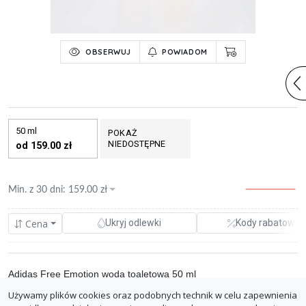
OBSERWUJ
POWIADOM
50 ml
POKAŻ
NIEDOSTĘPNE
od 159.00 zł
Min. z
30 dni
:
159.00
zł
Cena
Ukryj odlewki
Kody rabatowe
Adidas Free Emotion woda toaletowa 50 ml
Używamy plików cookies oraz podobnych technik w celu zapewnienia
0.00%
allegro(Vintage-Perfumes)