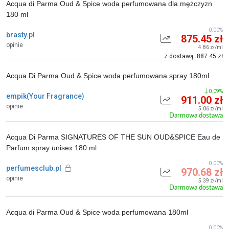
Acqua di Parma Oud & Spice woda perfumowana dla mężczyzn
180 ml
0.00%
brasty.pl
875.45 zł
opinie
4.86 zł/ml
z dostawą: 887.45 zł
Acqua Di Parma Oud & Spice woda perfumowana spray 180ml
0.09%
empik(Your Fragrance)
911.00 zł
opinie
5.06 zł/ml
Darmowa dostawa
Acqua Di Parma SIGNATURES OF THE SUN OUD&SPICE Eau de
Parfum spray unisex 180 ml
0.00%
perfumesclub.pl
970.68 zł
opinie
5.39 zł/ml
Darmowa dostawa
Acqua di Parma Oud & Spice woda perfumowana 180ml
0.00%