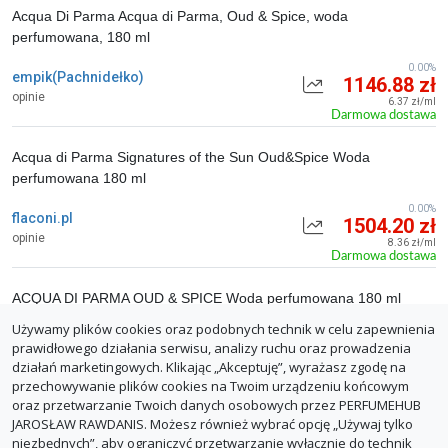
Acqua Di Parma Acqua di Parma, Oud & Spice, woda
perfumowana, 180 ml
0.00%
empik(Pachnidełko)
1146.88 zł
opinie
6.37 zł/ml
Darmowa dostawa
Acqua di Parma Signatures of the Sun Oud&Spice Woda
perfumowana 180 ml
0.00%
flaconi.pl
1504.20 zł
opinie
8.36 zł/ml
Darmowa dostawa
ACQUA DI PARMA OUD & SPICE Woda perfumowana 180 ml
Używamy plików cookies oraz podobnych technik w celu zapewnienia
0.00%
breuninger.com
1570.00 zł
prawidłowego działania serwisu, analizy ruchu oraz prowadzenia
opinie
8.72 zł/ml
działań marketingowych. Klikając „Akceptuję”, wyrażasz zgodę na
Darmowa dostawa
przechowywanie plików cookies na Twoim urządzeniu końcowym
oraz przetwarzanie Twoich danych osobowych przez PERFUMEHUB
ZGŁOŚ BŁĄD
JAROSŁAW RAWDANIS. Możesz również wybrać opcję „Używaj tylko
niezbędnych”, aby ograniczyć przetwarzanie wyłącznie do technik