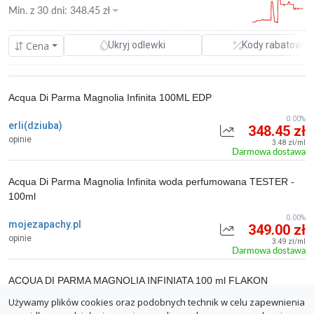
Min. z
30 dni
:
348.45
zł
Cena
Ukryj odlewki
Kody rabatowe
Acqua Di Parma Magnolia Infinita 100ML EDP
0.00%
erli(dziuba)
348.45 zł
opinie
3.48 zł/ml
Darmowa dostawa
Acqua Di Parma Magnolia Infinita woda perfumowana TESTER -
100ml
0.00%
mojezapachy.pl
349.00 zł
opinie
3.49 zł/ml
Darmowa dostawa
ACQUA DI PARMA MAGNOLIA INFINIATA 100 ml FLAKON
Używamy plików cookies oraz podobnych technik w celu zapewnienia
0.00%
erli(PerfumeriaSky)