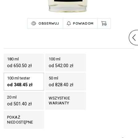
OBSERWUJ
POWIADOM
180 ml
100 ml
od 650.50 zł
od 542.00 zł
100 ml tester
50 ml
od 348.45 zł
od 828.40 zł
20 ml
WSZYSTKIE
WARIANTY
od 501.40 zł
POKAŻ
NIEDOSTĘPNE