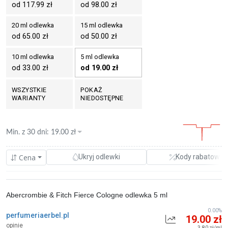
od 117.99 zł
od 98.00 zł
20 ml odlewka
15 ml odlewka
od 65.00 zł
od 50.00 zł
10 ml odlewka
5 ml odlewka
od 33.00 zł
od 19.00 zł
WSZYSTKIE
POKAŻ
WARIANTY
NIEDOSTĘPNE
Min. z
30 dni
:
19.00
zł
Cena
Ukryj odlewki
Kody rabatowe
Abercrombie & Fitch Fierce Cologne odlewka 5 ml
0.00%
perfumeriaerbel.pl
19.00 zł
opinie
3.80 zł/ml