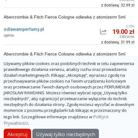
z dostawą: 32.99 zł
Abercrombie & Fitch Fierce Cologne odlewka z atomizerm 5ml
0.00%
odlewamperfumy.pl
19.00 zł
opinie
3.80 zł/ml
z dostawą: 31.99 zł
Abercrombie & Fitch Fierce Cologne odlewka z atomizerm 5ml
Używamy plików cookies oraz podobnych technik w celu zapewnienia
0.00%
odlewamperfumy.pl
22.00 zł
prawidłowego działania serwisu, analizy ruchu oraz prowadzenia
opinie
4.40 zł/ml
działań marketingowych. Klikając „Akceptuję”, wyrażasz zgodę na
z dostawą: 34.99 zł
przechowywanie plików cookies na Twoim urządzeniu końcowym
oraz przetwarzanie Twoich danych osobowych przez PERFUMEHUB
ZGŁOŚ BŁĄD
JAROSŁAW RAWDANIS. Możesz również wybrać opcję „Używaj tylko
niezbędnych”, aby ograniczyć przetwarzanie wyłącznie do technik
niezbędnych do działania strony. Zgodę możesz wycofać w dowolnym
momencie z poziomu przeglądarki lub klikając w przeznaczony do
Polityce
tego link. Szczegółowe informacje znajdziesz w
Prywatności
.
O PerfumeHub
Polityka Prywatności
Dla sklepów
Akceptuj
Używaj tylko niezbędnych
© PerfumeHub 2026