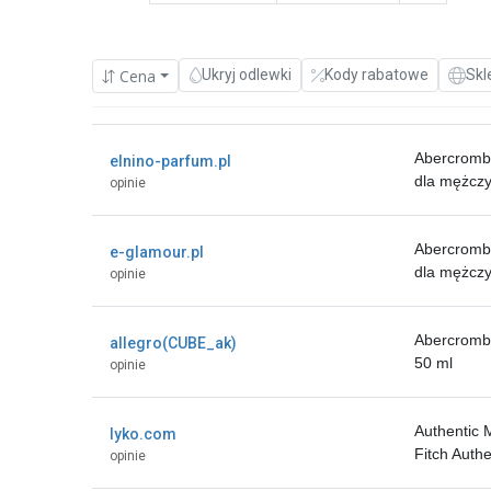
Cena
Ukryj odlewki
Kody rabatowe
Skl
Abercrombi
elnino-parfum.pl
dla mężczy
opinie
Abercrombi
e-glamour.pl
dla mężczy
opinie
Abercromb
allegro(CUBE_ak)
50 ml
opinie
Authentic 
lyko.com
Fitch Auth
opinie