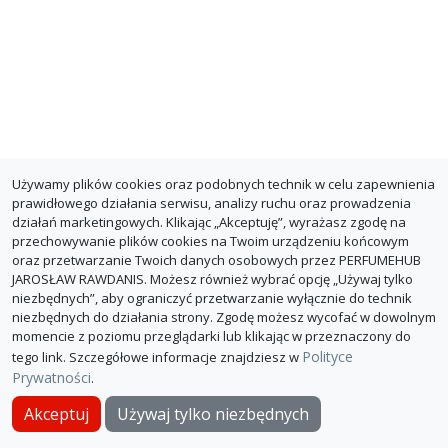
Używamy plików cookies oraz podobnych technik w celu zapewnienia
prawidłowego działania serwisu, analizy ruchu oraz prowadzenia
działań marketingowych. Klikając „Akceptuję”, wyrażasz zgodę na
przechowywanie plików cookies na Twoim urządzeniu końcowym
oraz przetwarzanie Twoich danych osobowych przez PERFUMEHUB
JAROSŁAW RAWDANIS. Możesz również wybrać opcję „Używaj tylko
niezbędnych”, aby ograniczyć przetwarzanie wyłącznie do technik
niezbędnych do działania strony. Zgodę możesz wycofać w dowolnym
momencie z poziomu przeglądarki lub klikając w przeznaczony do
Polityce
tego link. Szczegółowe informacje znajdziesz w
Prywatności
.
O PerfumeHub
Polityka Prywatności
Dla sklepów
Akceptuj
Używaj tylko niezbędnych
© PerfumeHub 2026