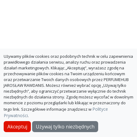
Używamy plików cookies oraz podobnych technik w celu zapewnienia
prawidłowego działania serwisu, analizy ruchu oraz prowadzenia
działań marketingowych. Klikając „Akceptuję”, wyrażasz zgodę na
przechowywanie plików cookies na Twoim urządzeniu końcowym
oraz przetwarzanie Twoich danych osobowych przez PERFUMEHUB
JAROSŁAW RAWDANIS. Możesz również wybrać opcję „Używaj tylko
niezbędnych”, aby ograniczyć przetwarzanie wyłącznie do technik
niezbędnych do działania strony. Zgodę możesz wycofać w dowolnym
momencie z poziomu przeglądarki lub klikając w przeznaczony do
Polityce
tego link. Szczegółowe informacje znajdziesz w
Prywatności
.
O PerfumeHub
Polityka Prywatności
Dla sklepów
Akceptuj
Używaj tylko niezbędnych
© PerfumeHub 2026