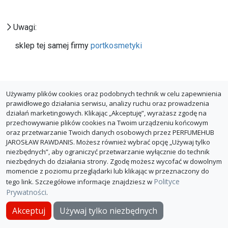
Uwagi:
sklep tej samej firmy
portkosmetyki
Używamy plików cookies oraz podobnych technik w celu zapewnienia
prawidłowego działania serwisu, analizy ruchu oraz prowadzenia
działań marketingowych. Klikając „Akceptuję”, wyrażasz zgodę na
przechowywanie plików cookies na Twoim urządzeniu końcowym
oraz przetwarzanie Twoich danych osobowych przez PERFUMEHUB
JAROSŁAW RAWDANIS. Możesz również wybrać opcję „Używaj tylko
niezbędnych”, aby ograniczyć przetwarzanie wyłącznie do technik
niezbędnych do działania strony. Zgodę możesz wycofać w dowolnym
momencie z poziomu przeglądarki lub klikając w przeznaczony do
Polityce
tego link. Szczegółowe informacje znajdziesz w
Prywatności
.
O PerfumeHub
Polityka Prywatności
Dla sklepów
Akceptuj
Używaj tylko niezbędnych
© PerfumeHub 2026