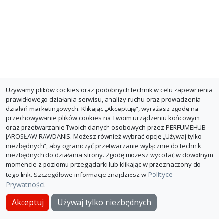
Używamy plików cookies oraz podobnych technik w celu zapewnienia
prawidłowego działania serwisu, analizy ruchu oraz prowadzenia
działań marketingowych. Klikając „Akceptuję”, wyrażasz zgodę na
przechowywanie plików cookies na Twoim urządzeniu końcowym
oraz przetwarzanie Twoich danych osobowych przez PERFUMEHUB
JAROSŁAW RAWDANIS. Możesz również wybrać opcję „Używaj tylko
niezbędnych”, aby ograniczyć przetwarzanie wyłącznie do technik
niezbędnych do działania strony. Zgodę możesz wycofać w dowolnym
momencie z poziomu przeglądarki lub klikając w przeznaczony do
Polityce
tego link. Szczegółowe informacje znajdziesz w
Prywatności
.
O PerfumeHub
Polityka Prywatności
Dla sklepów
Akceptuj
Używaj tylko niezbędnych
© PerfumeHub 2026