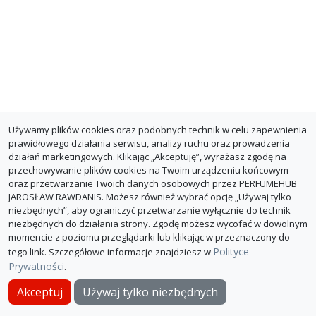
Używamy plików cookies oraz podobnych technik w celu zapewnienia
prawidłowego działania serwisu, analizy ruchu oraz prowadzenia
działań marketingowych. Klikając „Akceptuję”, wyrażasz zgodę na
przechowywanie plików cookies na Twoim urządzeniu końcowym
oraz przetwarzanie Twoich danych osobowych przez PERFUMEHUB
JAROSŁAW RAWDANIS. Możesz również wybrać opcję „Używaj tylko
niezbędnych”, aby ograniczyć przetwarzanie wyłącznie do technik
niezbędnych do działania strony. Zgodę możesz wycofać w dowolnym
momencie z poziomu przeglądarki lub klikając w przeznaczony do
Polityce
tego link. Szczegółowe informacje znajdziesz w
Prywatności
.
O PerfumeHub
Polityka Prywatności
Dla sklepów
Akceptuj
Używaj tylko niezbędnych
© PerfumeHub 2026