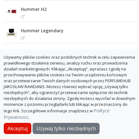
Hummer H2
Hummer Legendary
Używamy plików cookies oraz podobnych technik w celu zapewnienia
prawidłowego działania serwisu, analizy ruchu oraz prowadzenia
działań marketingowych. Klikając „Akceptuję”, wyrażasz zgodę na
przechowywanie plików cookies na Twoim urządzeniu końcowym
oraz przetwarzanie Twoich danych osobowych przez PERFUMEHUB
JAROSŁAW RAWDANIS. Możesz również wybrać opcję „Używaj tylko
niezbędnych”, aby ograniczyć przetwarzanie wyłącznie do technik
niezbędnych do działania strony. Zgodę możesz wycofać w dowolnym
momencie z poziomu przeglądarki lub klikając w przeznaczony do
Polityce
tego link. Szczegółowe informacje znajdziesz w
Prywatności
.
O PerfumeHub
Polityka Prywatności
Dla sklepów
Akceptuj
Używaj tylko niezbędnych
© PerfumeHub 2026